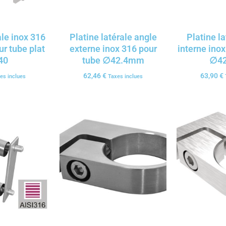
ale inox 316
Platine latérale angle
Platine l
 tube plat
externe inox 316 pour
interne inox
40
tube ∅42.4mm
∅4
62,46
€
63,90
€
es inclues
Taxes inclues