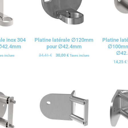
ale inox 304
Platine latérale ∅120mm
Platine lat
 ∅42.4mm
pour ∅42.4mm
∅100mm 
∅42
34,41
€
30,00
€
es inclues
Taxes inclues
14,25
€