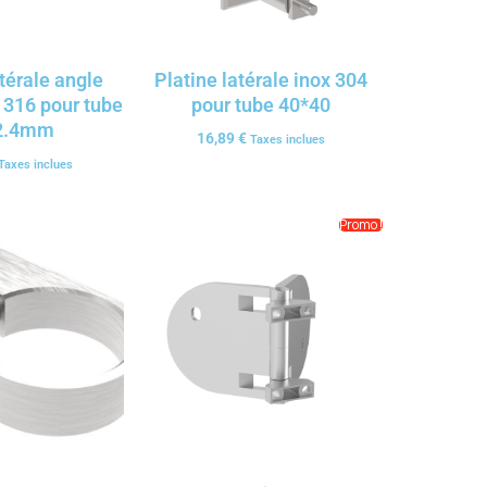
atérale angle
Platine latérale inox 304
 316 pour tube
pour tube 40*40
2.4mm
16,89
€
Taxes inclues
Taxes inclues
Promo !