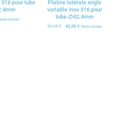
 316 pour tube
Platine latérale angle
2.4mm
variable inox 316 pour
tube ∅42.4mm
axes inclues
49,49
€
42,00
€
Taxes inclues