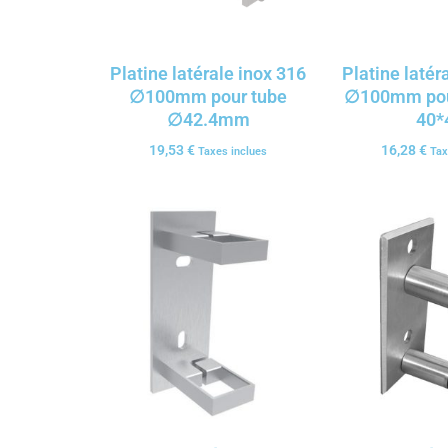
Platine latérale inox 316
Platine latér
∅100mm pour tube
∅100mm pour
∅42.4mm
40*
19,53
€
16,28
€
Taxes inclues
Tax