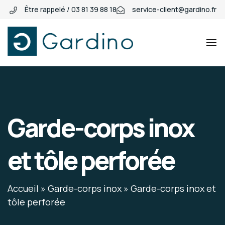
Être rappelé / 03 81 39 88 18
service-client@gardino.fr
Gardino
Gardino
Garde-corps inox
et tôle perforée
Accueil
»
Garde-corps inox
»
Garde-corps inox et
tôle perforée