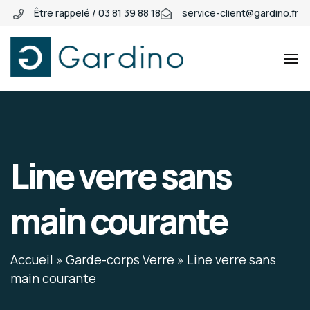
Être rappelé / 03 81 39 88 18
service-client@gardino.fr
Gardino
Gardino
Line verre sans
main courante
Accueil
»
Garde-corps Verre
»
Line verre sans
main courante