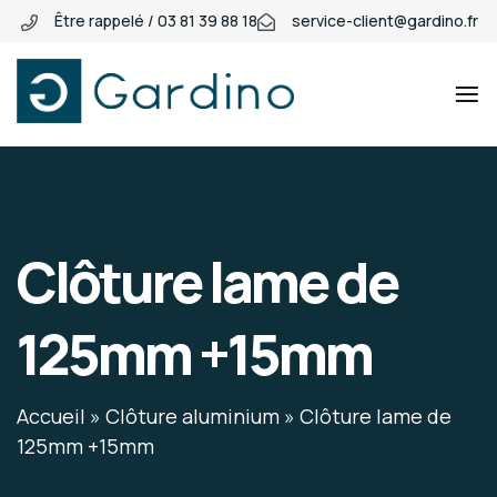
Être rappelé / 03 81 39 88 18
service-client@gardino.fr
Gardino
Gardino
Clôture lame de
125mm +15mm
Accueil
»
Clôture aluminium
»
Clôture lame de
125mm +15mm