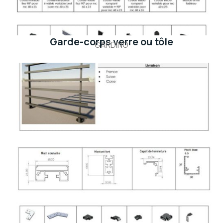
Garde-corps verre ou tôle
GARDINO