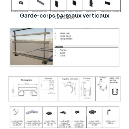
Garde-corps barreaux verticaux
GARDINO