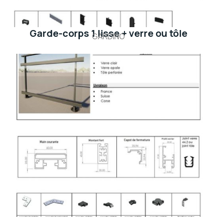
Garde-corps 1 lisse + verre ou tôle
GARDINO