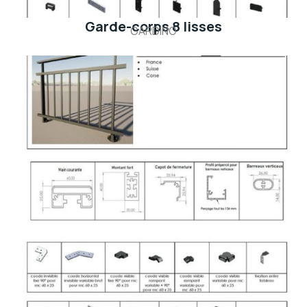
Garde-corps 8 lisses
GARDINO