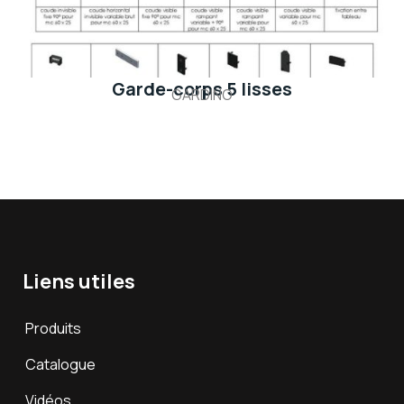
Garde-corps 5 lisses
GARDINO
Liens utiles
Produits
Catalogue
Vidéos