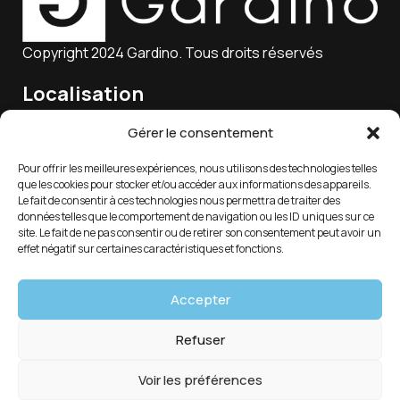
Copyright 2024 Gardino. Tous droits réservés
Localisation
15 Rue Charles Marie Lagier, 25300 Pontarlier, France
Gérer le consentement
Pour offrir les meilleures expériences, nous utilisons des technologies telles
que les cookies pour stocker et/ou accéder aux informations des appareils.
Email
Le fait de consentir à ces technologies nous permettra de traiter des
données telles que le comportement de navigation ou les ID uniques sur ce
service-client@gardino.fr
site. Le fait de ne pas consentir ou de retirer son consentement peut avoir un
effet négatif sur certaines caractéristiques et fonctions.
Soutien 7/24
Accepter
03 81 39 88 18
Refuser
Voir les préférences