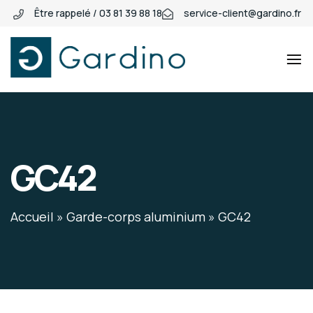
Être rappelé / 03 81 39 88 18
service-client@gardino.fr
Gardino
Gardino
GC42
Accueil
»
Garde-corps aluminium
»
GC42