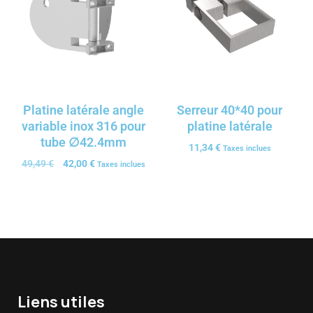
Platine latérale angle
Serreur 40*40 pour
variable inox 316 pour
platine latérale
tube ∅42.4mm
11,34
€
Taxes inclues
49,49
€
42,00
€
Taxes inclues
Liens utiles