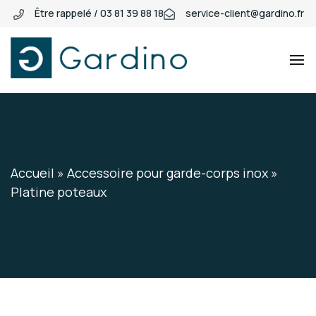
Être rappelé / 03 81 39 88 18
service-client@gardino.fr
Gardino
Gardino
Accueil
»
Accessoire pour garde-corps inox
»
Platine poteaux