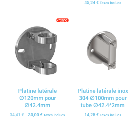
45,24
€
Taxes inclues
Promo !
Platine latérale
Platine latérale inox
∅120mm pour
304 ∅100mm pour
∅42.4mm
tube ∅42.4*2mm
34,41
€
30,00
€
14,25
€
Taxes inclues
Taxes inclues