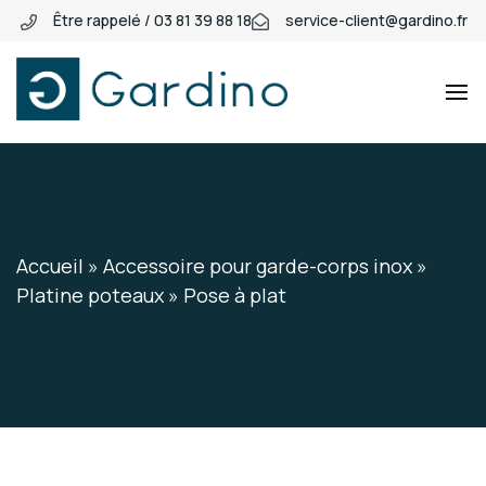
Être rappelé / 03 81 39 88 18
service-client@gardino.fr
Gardino
Gardino
Accueil
»
Accessoire pour garde-corps inox
»
Platine poteaux
»
Pose à plat