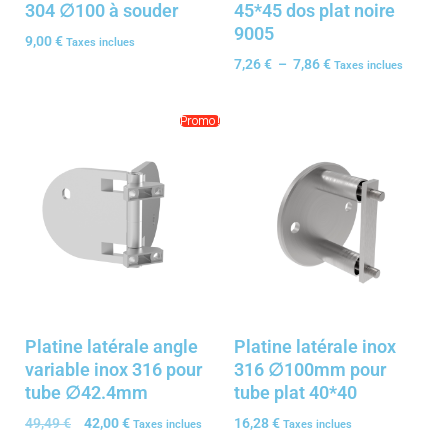
304 ∅100 à souder
45*45 dos plat noire
9005
9,00
€
Taxes inclues
7,26
€
–
7,86
€
Taxes inclues
Promo !
Platine latérale angle
Platine latérale inox
variable inox 316 pour
316 ∅100mm pour
tube ∅42.4mm
tube plat 40*40
49,49
€
42,00
€
16,28
€
Taxes inclues
Taxes inclues