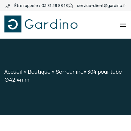
Être rappelé / 03 81 39 88 18
service-client@gardino.fr
Gardino
Gardino
Accueil
»
Boutique
»
Serreur inox 304 pour tube
∅42.4mm