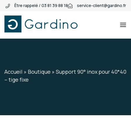
Être rappelé / 03 81 39 88 18
service-client@gardino.fr
Gardino
Gardino
Accueil
»
Boutique
»
Support 90° inox pour 40*40
– tige fixe