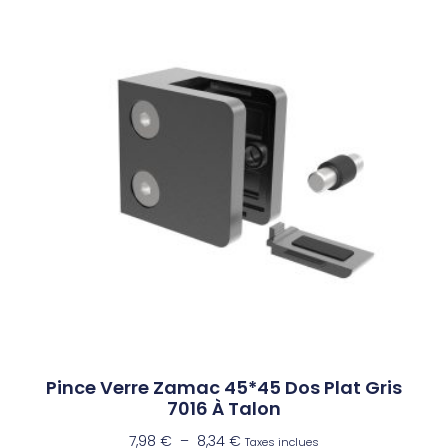
Pince Verre Zamac 45*45 Dos Plat Gris
7016 À Talon
7,98
€
–
8,34
€
Taxes inclues