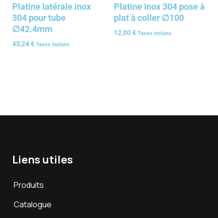
Platine latérale inox
Platine inox 304 pose à
304 pour tube
plat à coller ∅100
∅42.4mm
12,00
€
Taxes inclues
45,24
€
Taxes inclues
Liens utiles
Produits
Catalogue