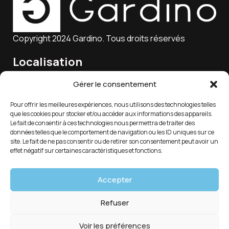
Copyright 2024 Gardino. Tous droits réservés
Localisation
15 Rue Charles Marie Lagier, 25300 Pontarlier, France
Gérer le consentement
Pour offrir les meilleures expériences, nous utilisons des technologies telles
que les cookies pour stocker et/ou accéder aux informations des appareils.
Email
Le fait de consentir à ces technologies nous permettra de traiter des
données telles que le comportement de navigation ou les ID uniques sur ce
service-client@gardino.fr
site. Le fait de ne pas consentir ou de retirer son consentement peut avoir un
effet négatif sur certaines caractéristiques et fonctions.
Soutien 7/24
Accepter
03 81 39 88 18
Refuser
Voir les préférences