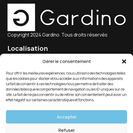
Copyright 2024 Gardino. Tous droits réservés
Localisation
15 Rue Charles Marie Lagier, 25300 Pontarlier, France
Gérer le consentement
Pour offrir les meilleures expériences, nous utilisons des technologies telles
que les cookies pour stocker et/ou accéder aux informations des appareils.
Email
Le fait de consentir à ces technologies nous permettra de traiter des
données telles que le comportement de navigation ou les ID uniques sur ce
service-client@gardino.fr
site. Le fait de ne pas consentir ou de retirer son consentement peut avoir un
effet négatif sur certaines caractéristiques et fonctions.
Soutien 7/24
Accepter
03 81 39 88 18
Refuser