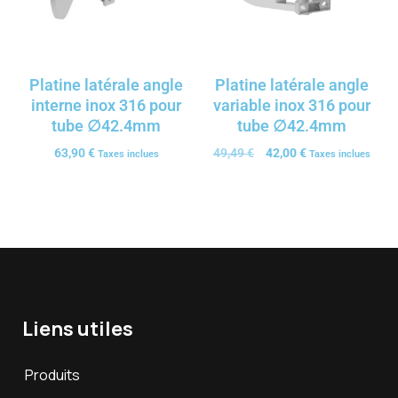
Platine latérale angle
Platine latérale angle
interne inox 316 pour
variable inox 316 pour
tube ∅42.4mm
tube ∅42.4mm
63,90
€
49,49
€
42,00
€
Taxes inclues
Taxes inclues
Liens utiles
Produits