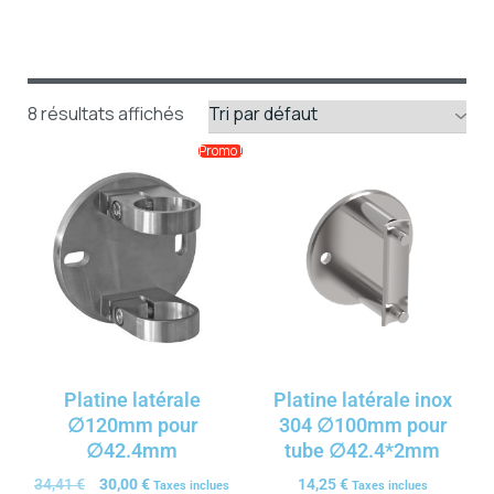
8 résultats affichés
Promo !
Platine latérale
Platine latérale inox
∅120mm pour
304 ∅100mm pour
∅42.4mm
tube ∅42.4*2mm
34,41
€
30,00
€
14,25
€
Taxes inclues
Taxes inclues