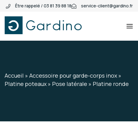
Être rappelé / 03 81 39 88 18
service-client@gardino.fr
Gardino
Gardino
Accueil
»
Accessoire pour garde-corps inox
»
Platine poteaux
»
Pose latérale
»
Platine ronde