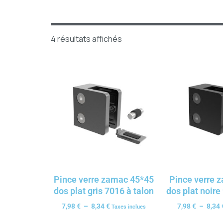
4 résultats affichés
Pince verre zamac 45*45
Pince verre 
dos plat gris 7016 à talon
dos plat noire
7,98
€
–
8,34
€
7,98
€
–
8,34
Taxes inclues