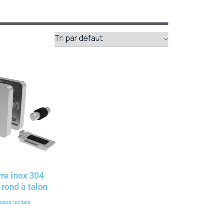
re inox 304
rond à talon
axes inclues