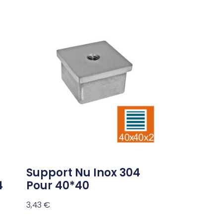
Support Nu Inox 304
4
Pour 40*40
3,43
€