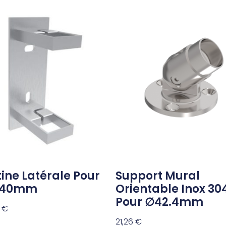
tine Latérale Pour
Support Mural
*40mm
Orientable Inox 30
Pour ∅42.4mm
4
€
21,26
€