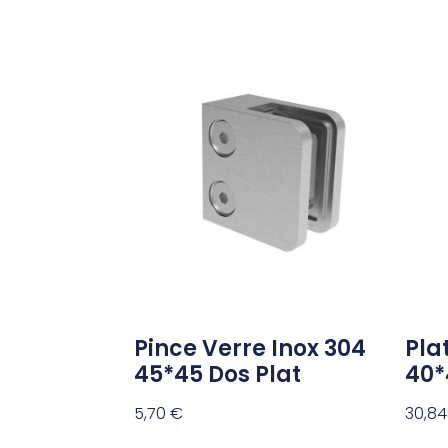
Pince Verre Inox 304
Pla
45*45 Dos Plat
40
5,70
€
30,8