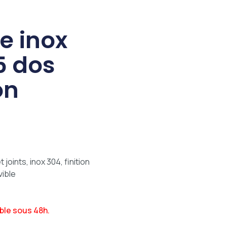
e inox
5 dos
on
oints, inox 304, finition
vible
ble sous 48h.