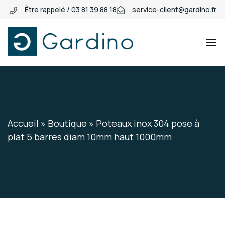
Être rappelé / 03 81 39 88 18
service-client@gardino.fr
Gardino
Gardino
Accueil
»
Boutique
»
Poteaux inox 304 pose à
plat 5 barres diam 10mm haut 1000mm