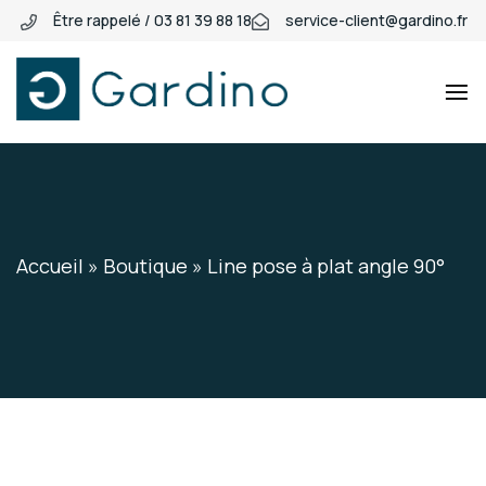
Être rappelé / 03 81 39 88 18
service-client@gardino.fr
Gardino
Gardino
Accueil
»
Boutique
»
Line pose à plat angle 90°