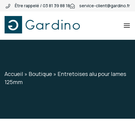
Être rappelé / 03 81 39 88 18
service-client@gardino.fr
Gardino
Gardino
Accueil
»
Boutique
»
Entretoises alu pour lames
125mm