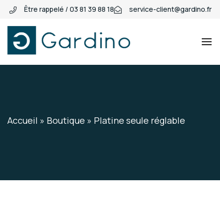
Être rappelé / 03 81 39 88 18
service-client@gardino.fr
Gardino
Gardino
Accueil
»
Boutique
»
Platine seule réglable