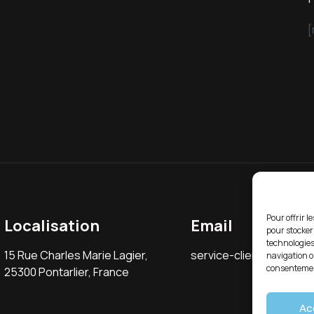
[
Pour offrir l
Localisation
Email
pour stocker
technologies
15 Rue Charles Marie Lagier,
service-client@gardino.
navigation ou
consentement
25300 Pontarlier, France
Ac