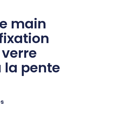
de main
fixation
 verre
 la pente
es