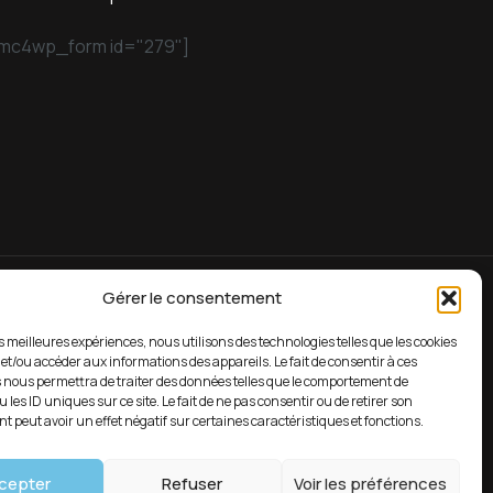
mc4wp_form id="279"]
Gérer le consentement
es meilleures expériences, nous utilisons des technologies telles que les cookies
Soutien 7/24
 et/ou accéder aux informations des appareils. Le fait de consentir à ces
 nous permettra de traiter des données telles que le comportement de
fr
03 81 39 88 18
 les ID uniques sur ce site. Le fait de ne pas consentir ou de retirer son
 peut avoir un effet négatif sur certaines caractéristiques et fonctions.
cepter
Refuser
Voir les préférences