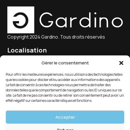
Copyright 2024 Gardino. Tous droits réservés
Localisation
15 Rue Charles Marie Lagier, 25300 Pontarlier, France
Gérer le consentement
Pour offrir les meilleures expériences, nous utilisons des technologies telles
que les cookies pour stocker et/ou accéder aux informations des appareils.
Email
Le fait de consentir à ces technologies nous permettra de traiter des
données telles que le comportement de navigation ou les ID uniques sur ce
service-client@gardino.fr
site. Le fait de ne pas consentir ou de retirer son consentement peut avoir un
effet négatif sur certaines caractéristiques et fonctions.
Soutien 7/24
Accepter
03 81 39 88 18