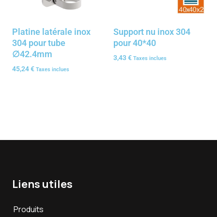
Platine latérale inox
Support nu inox 304
304 pour tube
pour 40*40
∅42.4mm
3,43
€
Taxes inclues
45,24
€
Taxes inclues
Liens utiles
Produits