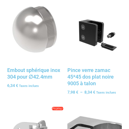
Embout sphérique inox
Pince verre zamac
304 pour ∅42.4mm
45*45 dos plat noire
9005 à talon
6,34
€
Taxes inclues
7,98
€
–
8,34
€
Taxes inclues
Promo !