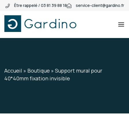
Être rappelé / 03 81 39 88 18
service-client@gardino.fr
Gardino
Gardino
Accueil
»
Boutique
»
Support mural pour
40*40mm fixation invisible