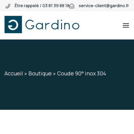
Être rappelé / 03 81 39 88 18
service-client@gardino.fr
Gardino
Gardino
Accueil
»
Boutique
»
Coude 90° inox 304