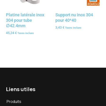
Platine latérale inox
Support nu inox 304
304 pour tube
pour 40*40
∅42.4mm
3,43
€
Taxes inclues
45,24
€
Taxes inclues
Liens utiles
Produits