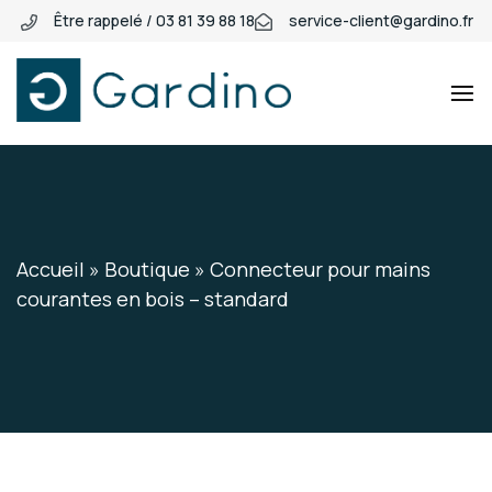
Être rappelé / 03 81 39 88 18
service-client@gardino.fr
Gardino
Gardino
Accueil
»
Boutique
»
Connecteur pour mains
courantes en bois – standard