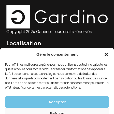
Copyright 2024 Gardino. Tous droits réservés
Localisation
15 Rue Charles Marie Lagier, 25300 Pontarlier, France
Gérer le consentement
Pour offrir les meilleures expériences, nous utilisons des technologies telles
que les cookies pour stocker et/ou accéder aux informations des appareils.
Email
Le fait de consentir à ces technologies nous permettra de traiter des
données telles que le comportement de navigation ou les ID uniques sur ce
service-client@gardino.fr
site. Le fait de ne pas consentir ou de retirer son consentement peut avoir un
effet négatif sur certaines caractéristiques et fonctions.
Soutien 7/24
Accepter
03 81 39 88 18
Refuser