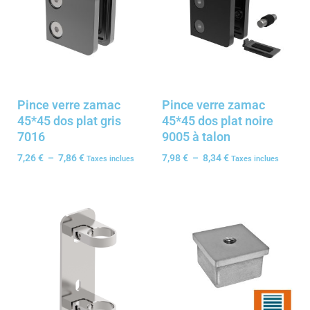
Pince verre zamac
Pince verre zamac
45*45 dos plat gris
45*45 dos plat noire
7016
9005 à talon
7,26
€
–
7,86
€
7,98
€
–
8,34
€
Taxes inclues
Taxes inclues