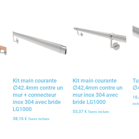
Kit main courante
Kit main courante
Tu
∅42.4mm contre un
∅42,4mm contre un
∅
mur + connecteur
mur inox 304 avec
18
inox 304 avec bride
bride LG1000
incl
s
LG1000
53,37
€
Taxes inclues
38,16
€
Taxes inclues