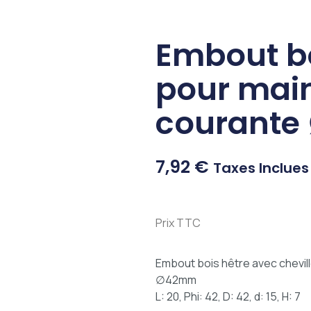
Embout bo
pour mai
courant
7,92
€
Taxes Inclues
Prix TTC
Embout bois hêtre avec chevil
∅42mm
L: 20, Phi: 42, D: 42, d: 15, H: 7