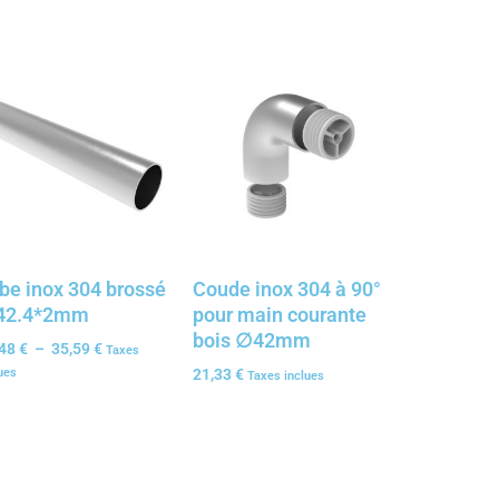
be inox 304 brossé
Coude inox 304 à 90°
42.4*2mm
pour main courante
bois ∅42mm
,48
€
–
35,59
€
Taxes
ues
21,33
€
Taxes inclues