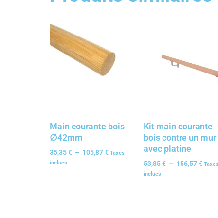
Main courante bois
Kit main courante
∅42mm
bois contre un mur
avec platine
35,35
€
–
105,87
€
Taxes
inclues
53,85
€
–
156,57
€
Taxe
inclues