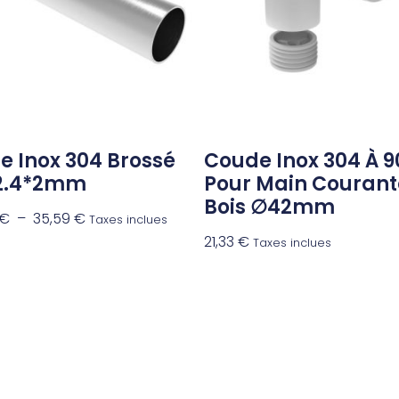
e Inox 304 Brossé
Coude Inox 304 À 9
2.4*2mm
Pour Main Courant
Bois ∅42mm
€
–
35,59
€
Taxes inclues
21,33
€
Taxes inclues