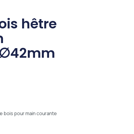
is hêtre
n
e ∅42mm
le bois pour main courante