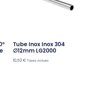
0°
Tube Inox Inox 304
e
∅12mm LG2000
10,53
€
Taxes inclues