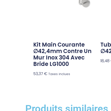
Kit Main Courante
Tub
∅42,4mm Contre Un
∅4
Mur Inox 304 Avec
18,48
Bride LG1000
53,37
€
Taxes inclues
Produits similaires