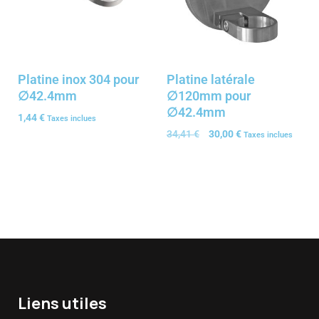
Platine inox 304 pour
Platine latérale
∅42.4mm
∅120mm pour
∅42.4mm
1,44
€
Taxes inclues
34,41
€
30,00
€
Taxes inclues
Liens utiles