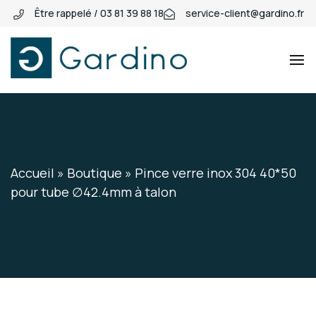
Être rappelé / 03 81 39 88 18
service-client@gardino.fr
Gardino
Gardino
Accueil
»
Boutique
»
Pince verre inox 304 40*50
pour tube ∅42.4mm à talon