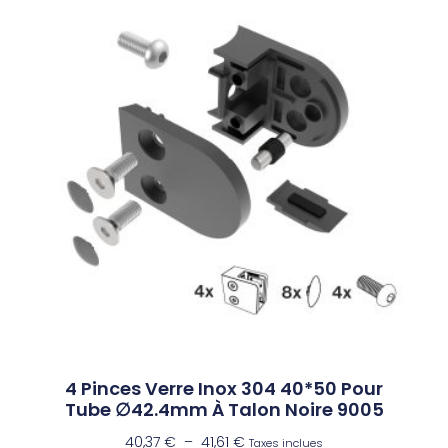
4 Pinces Verre Inox 304 40*50 Pour
Tube ∅42.4mm À Talon Noire 9005
40,37
€
–
41,61
€
Taxes inclues