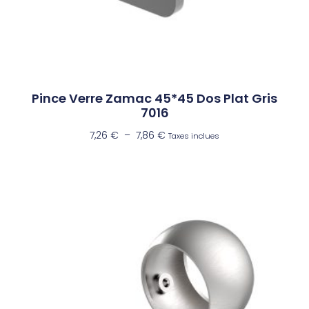
Pince Verre Zamac 45*45 Dos Plat Gris
7016
7,26
€
–
7,86
€
Taxes inclues