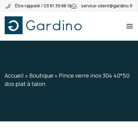
Être rappelé / 03 81 39 88 18
service-client@gardino.fr
Gardino
Gardino
Accueil
»
Boutique
»
Pince verre inox 304 40*50
dos plat à talon