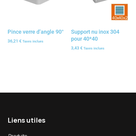
Pince verre d’angle 90°
Support nu inox 304
pour 40*40
36,21
€
Taxes inclues
3,43
€
Taxes inclues
Liens utiles
Produits