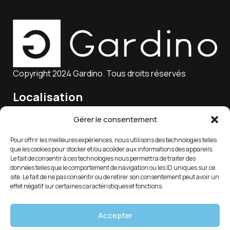
Copyright 2024 Gardino. Tous droits réservés
Localisation
15 Rue Charles Marie Lagier, 25300 Pontarlier, France
Gérer le consentement
Pour offrir les meilleures expériences, nous utilisons des technologies telles
que les cookies pour stocker et/ou accéder aux informations des appareils.
Email
Le fait de consentir à ces technologies nous permettra de traiter des
données telles que le comportement de navigation ou les ID uniques sur ce
service-client@gardino.fr
site. Le fait de ne pas consentir ou de retirer son consentement peut avoir un
effet négatif sur certaines caractéristiques et fonctions.
Soutien 7/24
Accepter