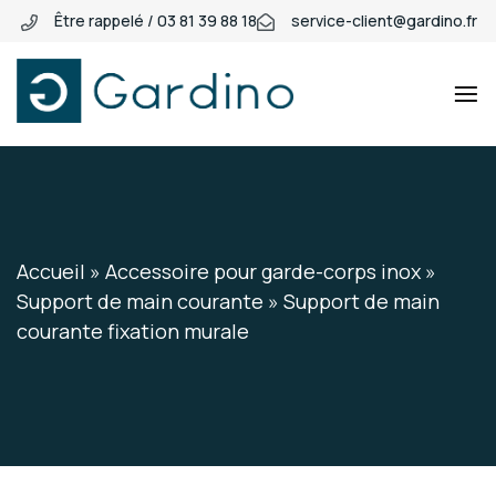
Être rappelé / 03 81 39 88 18
service-client@gardino.fr
Gardino
Gardino
Accueil
»
Accessoire pour garde-corps inox
»
Support de main courante
»
Support de main
courante fixation murale