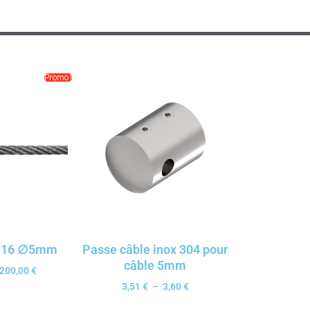
Promo !
 316 ∅5mm
Passe câble inox 304 pour
câble 5mm
200,00
€
3,51
€
–
3,60
€