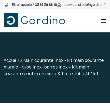
Être rappelé / 03 81 39 88 18
service-client@gardino.fr
Gardino
Gardino
Accueil
»
Main courante inox - kit main courante
murale - tube inox- barres inox
»
Kit main
courante contre un mur
»
Kit inox tube 40*40