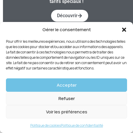
tarifs spéciaux !
Découvrir
Gérer le consentement
Pour offrir les meilleures expériences, nous utilisons des technologies telles
que les cookies pour stocker et/ou accéder aux informations des appareils.
Le fait de consentir à ces technologies nous permettra de traiter des
données telles que le comportement de navigation ou les ID uniques sur ce
site. Le fait de ne pas consentir ou de retirer son consentement peut avoir un
effet négatif sur certaines caractéristiques et fonctions.
Accepter
Refuser
Voir les préférences
Politique de cookies
Politique de confidentialité