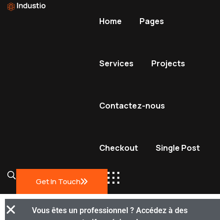
Industio
Industry
Home
Pages
WordPress
theme
Services
Projects
Contactez-nous
Checkout
Single Post
Get In Touch
Vous êtes un professionnel ? Accédez à des