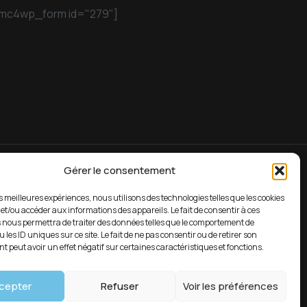
mc4wp_form id="279"]
Gérer le consentement
es meilleures expériences, nous utilisons des technologies telles que les cookies
Soutien 7/24
 et/ou accéder aux informations des appareils. Le fait de consentir à ces
 nous permettra de traiter des données telles que le comportement de
fr
03 81 39 88 18
 les ID uniques sur ce site. Le fait de ne pas consentir ou de retirer son
 peut avoir un effet négatif sur certaines caractéristiques et fonctions.
cepter
Refuser
Voir les préférences