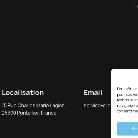
[
Pour offrir l
Localisation
Email
pour stocker
technologies
15 Rue Charles Marie Lagier,
service-client@gardino.
navigation ou
consentement
25300 Pontarlier, France
Ac